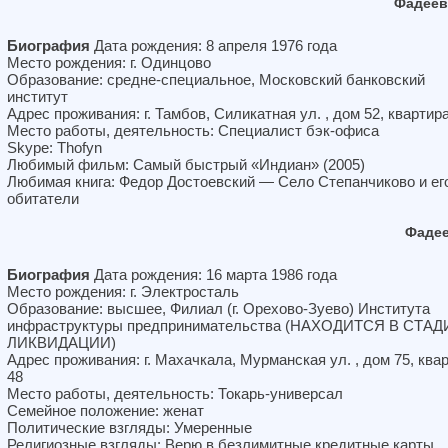
Фадеев
Биография
Дата рождения: 8 апреля 1976 года
Место рождения: г. Одинцово
Образование: средне-специальное, Московский банковский
институт
Адрес проживания: г. Тамбов, Силикатная ул. , дом 52, квартир
Место работы, деятельность: Специалист бэк-офиса
Skype: Thofyn
Любимый фильм: Самый быстрый «Индиан» (2005)
Любимая книга: Федор Достоевский — Село Степанчиково и ег
обитатели
Фадее
Биография
Дата рождения: 16 марта 1986 года
Место рождения: г. Электросталь
Образование: высшее, Филиал (г. Орехово-Зуево) Института
инфраструктуры предпринимательства (НАХОДИТСЯ В СТА
ЛИКВИДАЦИИ)
Адрес проживания: г. Махачкала, Мурманская ул. , дом 75, ква
48
Место работы, деятельность: Токарь-универсал
Семейное положение: женат
Политические взгляды: Умеренные
Религиозные взгляды: Верю в безлимитные кредитные карты.