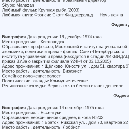
Место работы, деятельность: Креативный директор
Skype: Manazan
Любимый фильм: Крупная рыба (2003)
Любимая книга: Фрэнсис Скотт Фицджеральд — Ночь нежна
Фадеев 
Биография
Дата рождения: 18 декабря 1974 года
Место рождения: г. Кисловодск
Образование: профессор, Московский институт национальной
экономики, политики и права - филиал Санкт-Петербургского
института управления и права (находится в стадии ЛИКВИДА
приказ ВУЗа о закрытии филиала ?24I-4 от 03.10.2005)
Адрес проживания: г. Щёлково, Юности ул. , дом 51, квартира 9
Место работы, деятельность: Визажист
Семейное положение: холост
Политические взгляды: Коммунистические
Религиозные взгляды: Верю в то что бензин станет дешевле.
Фадеев
Биография
Дата рождения: 14 сентября 1975 года
Место рождения: г. Ессентуки
Образование: неоконченное среднее, школа №202
Адрес проживания: г. Братск, Рижская ул. , дом 70, квартира 22
Место работы, деятельность: Лоббист