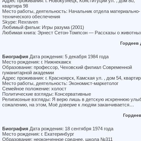
Адрес проживания: г. Новокузнецк, Конституции ул. , дом 80,
квартира 98
Место работы, деятельность: Начальник отдела материально-
технического обеспечения
Skype: Rexraven
Любимый фильм: Игры разума (2001)
Любимая книга: Эрнест Сетон-Томпсон — Рассказы о животны
Гордеев
Биография
Дата рождения: 5 декабря 1984 года
Место рождения: г. Нижнекамск
Образование: профессор, Чеховский филиал Современной
гуманитарной академии
Адрес проживания: г. Красноярск, Камская ул. , дом 54, квартир
Место работы, деятельность: Экономист-маркетолог
Семейное положение: холост
Политические взгляды: Консервативные
Религиозные взгляды: Я верю лишь в детскую искреннюю улыб
сожалению, на этом, Моё доверие к людям заканчивается…
Гордее
Биография
Дата рождения: 18 сентября 1974 года
Место рождения: г. Екатеринбург
Образование: неоконченное среднее, школа №311