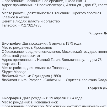
Образование: неоконченное среднее, школа №813
Адрес проживания: г. Новочебоксарск, Азина ул. , дом 67, квар
35
Место работы, деятельность: Станочник широкого профиля
Главное в жизни:
Ценит в людях: власть и богатство
Телефон: +79279214735
Гордеев Д
Биография
Дата рождения: 5 августа 1979 года
Место рождения: г. Ярославль
Образование: средне-специальное, Московский государствен
областной университет
Адрес проживания: г. Нижний Тагил, Больничная ул. , дом 78,
квартира 11
Место работы, деятельность: Товаровед
Skype: Manage
Любимый фильм: Один дома (1990)
Любимая книга: Рафаэль Сабатини — Одиссея Капитана Блад
Гордеев Д
Биография
Дата рождения: 19 апреля 1984 года
Место рождения: г. Новошахтинск
Образование: профессор, Московский институт национальных