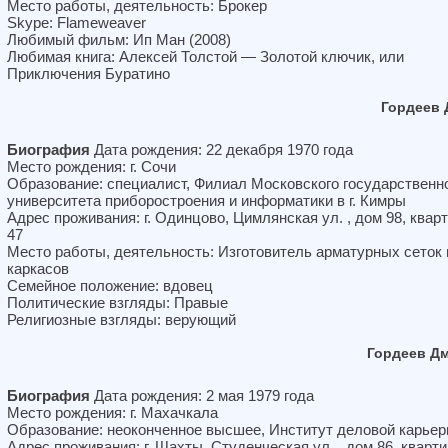
Место работы, деятельность: Брокер
Skype: Flameweaver
Любимый фильм: Ип Ман (2008)
Любимая книга: Алексей Толстой — Золотой ключик, или
Приключения Буратино
Гордеев 
Биография
Дата рождения: 22 декабря 1970 года
Место рождения: г. Сочи
Образование: специалист, Филиал Московского государственн
университета приборостроения и информатики в г. Кимры
Адрес проживания: г. Одинцово, Цимлянская ул. , дом 98, квар
47
Место работы, деятельность: Изготовитель арматурных сеток 
каркасов
Семейное положение: вдовец
Политические взгляды: Правые
Религиозные взгляды: верующий
Гордеев Д
Биография
Дата рождения: 2 мая 1979 года
Место рождения: г. Махачкала
Образование: неоконченное высшее, Институт деловой карье
Адрес проживания: г. Шахты, Студенческая ул. , дом 86, кварти