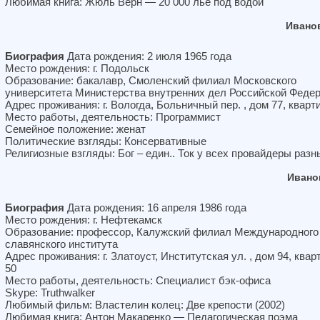
Любимая книга: Жюль Верн — 20 000 льё под водой
Ивано
Биография
Дата рождения: 2 июля 1965 года
Место рождения: г. Подольск
Образование: бакалавр, Смоленский филиал Московского
университета Министерства внутренних дел Российской Феде
Адрес проживания: г. Вологда, Больничный пер. , дом 77, кварт
Место работы, деятельность: Программист
Семейное положение: женат
Политические взгляды: Консервативные
Религиозные взгляды: Бог – един.. Ток у всех провайдеры разн
Ивано
Биография
Дата рождения: 16 апреля 1986 года
Место рождения: г. Нефтекамск
Образование: профессор, Калужский филиал Международного
славянского института
Адрес проживания: г. Златоуст, Институтская ул. , дом 94, квар
50
Место работы, деятельность: Специалист бэк-офиса
Skype: Truthwalker
Любимый фильм: Властелин колец: Две крепости (2002)
Любимая книга: Антон Макаренко — Педагогическая поэма