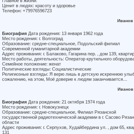
Главное в жизни:
Ценит в людях: красоту и здоровье
Телефон: +79976596723
Иванов
Биография
Дата рождения: 13 января 1962 года
Место рождения: г. Волгоград
Образование: средне-специальное, Подольский филиал
Современной гуманитарной академии
Адрес проживания: г. Балаково, Гагарина пер. , дом 139, кварти
Место работы, деятельность: Оператор крутильного оборудов
Семейное положение: женат
Политические взгляды: Социалистические
Религиозные взгляды: Я верю лишь в детскую искреннюю улыб
сожалению, на этом, Моё доверие к людям заканчивается…
Иванов
Биография
Дата рождения: 21 октября 1974 года
Место рождения: г. Новокузнецк
Образование: средне-специальное, Филиал Рязанской
государственной радиотехнической академии в г. Сасово Ряза
области
Адрес проживания: г. Серпухов, Худайбердина ул. , дом 65, кв
131