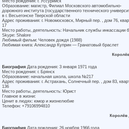
Место рождения: г. Уссурийск
Образование: магистр, Филиал Московского автомобильно-
дорожного института (государственного технического универси
в г. Весьегонске Тверской области
Адрес проживания: г. Новомосковск, Мирный пер. , дом 76, ква
17
Место работы, деятельность: Начальник службы инкассации 
Skype: Shalore
Любимый фильм: Человек дождя (1988)
Любимая книга: Александр Куприн — Гранатовый браслет
Королёв
Биография
Дата рождения: 3 января 1971 года
Место рождения: г. Брянск
Образование: начальная школа, школа №217
Адрес проживания: г. Астрахань, Солнечный пер. , дом 83, квар
136
Место работы, деятельность: Юрист
Главное в жизни:
Ценит в людях: юмор и жизнелюбие
Телефон: +79106994810
Королёв 
Биография
Дата рождения: 26 ноября 1966 года