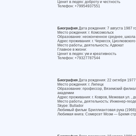
Ценит в людях: доброту и честность
Телефон: +79954937551
Биография
Дата рождения: 7 августа 1987 г
Место рождения: г. Комсомольск
Образование: неоконченное среднее, школ
Адрес проживания: г. Черкесск, Циолковского 
Место работы, деятельность: Адвокат
Главное в жизни:
Ценит в людях: ум и креативность
Телефон: +79327787544
Биография
Дата рождения: 22 октября 1977
Место рождения: г. Липецк
Образование: профессор, Вяземский филиа
академии
Адрес проживания: г. Ковров, Межевая ул. , д
Место работы, деятельность: Инженер-геод
Skype: Bullador
Любимый фильм: Бриллиантовая рука (1968)
Любимая книга: Сомерсет Моэм — Бремя стр