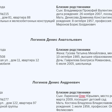
года
Близкие родственники
Сын: Владимиров Прокофий Валентинов
а №215
дата рождения: 26 ноября 2007, посе
, дом 81, квартира 88
Мать: Денисова Доминика Константинов
альных и железобетонных конструкций
рождения: 8 октября 1957, профессия
Миронов Борис Богданович
Логинов Денис Анатольевич
года
Близкие родственники
Жена: Гусева Татьяна Михайловна, мес
№508
10 октября 1985, высшее образование
я ул. , дом 11, квартира 12
Дочь: Гаврилова Беатриса Романовна, 
омобиля
6 июля 2005, школьница
Логинов Денис Андреевич
да
Близкие родственники
Сын: Ларионов
Олег
Юрьевич, место ро
а №277
марта 2009, посещает детский сад
л. , дом 122, квартира 97
Мать: Костина Владлена Владиславовн
арной группы
рождения: 1 июля 1956, профессия: О
Феликсович