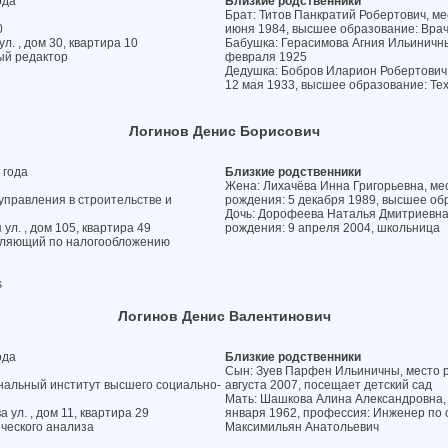
ода
Близкие родственники
Брат: Титов Панкратий Робертович, ме
0
июня 1984, высшее образование: Врач
л. , дом 30, квартира 10
Бабушка: Герасимова Агния Ильиничны,
ый редактор
февраля 1925
Дедушка: Бобров Иларион Робертович,
12 мая 1933, высшее образование: Те
Логинов Денис Борисович
 года
Близкие родственники
Жена: Лихачёва Инна Григорьевна, мес
управления в строительстве и
рождения: 5 декабря 1989, высшее об
Дочь: Дорофеева Наталья Дмитриевна, 
ул. , дом 105, квартира 49
рождения: 9 апреля 2004, школьница
авляющий по налогообложению
s
Логинов Денис Валентинович
ода
Близкие родственники
Сын: Зуев Парфен Ильиничны, место р
нальный институт высшего социально-
августа 2007, посещает детский сад
Мать: Шашкова Алина Александровна, м
 ул. , дом 11, квартира 29
января 1962, профессия: Инженер по 
ческого анализа
Максимильян Анатольевич