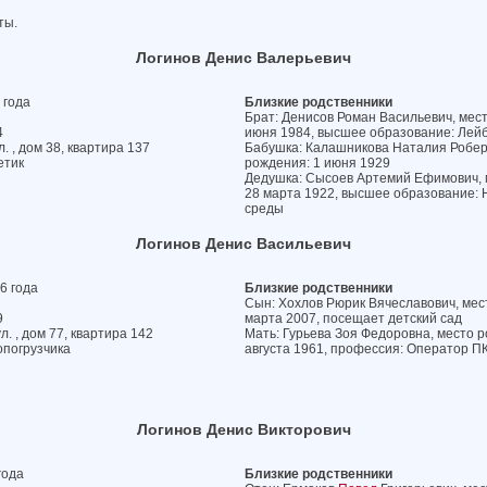
ты.
Логинов Денис Валерьевич
 года
Близкие родственники
Брат: Денисов Роман Васильевич, мест
4
июня 1984, высшее образование: Лей
. , дом 38, квартира 137
Бабушка: Калашникова Наталия Роберт
етик
рождения: 1 июня 1929
Дедушка: Сысоев Артемий Ефимович, м
28 марта 1922, высшее образование:
среды
Логинов Денис Васильевич
6 года
Близкие родственники
Сын: Хохлов Рюрик Вячеславович, мест
9
марта 2007, посещает детский сад
. , дом 77, квартира 142
Мать: Гурьева Зоя Федоровна, место ро
опогрузчика
августа 1961, профессия: Оператор П
Логинов Денис Викторович
года
Близкие родственники