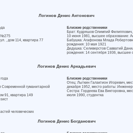
Логинов Денис Антонович
ода
Близкие родственники
Брат: Кудряшов Олимпий Филиппович, м
а №275
10 июня 1981, высшее образование: 
ул. , дом 114, квартира 77
Бабушка: Агафонова Млада Робертовна,
рождения: 10 мая 1921
Дедушка: Селиверстов Савватий Данило
рождения: 14 сентября 1936, высшее
Логинов Денис Аркадьевич
 года
Близкие родственники
Отец: Лыткин Галактион Игоревич, мес
л Современной гуманитарной
декабря 1952, место работы: Инженер
Сестра: Гордеева Ева Викторовна, мест
ом 91, квартира 149
июля 1990, студентка
езист
астей человеческих
Логинов Денис Богданович