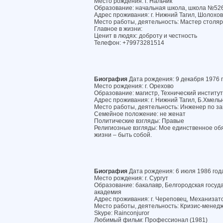
Место рождения: г. Нальчик
Образование: начальная школа, школа №52
Адрес проживания: г. Нижний Тагил, Шолохова
Место работы, деятельность: Мастер столя
Главное в жизни:
Ценит в людях: доброту и честность
Телефон: +79973281514
Биография
Дата рождения: 9 декабря 1976 
Место рождения: г. Орехово
Образование: магистр, Технический институт 
Адрес проживания: г. Нижний Тагил, Б.Хмельн
Место работы, деятельность: Инженер по 
Семейное положение: не женат
Политические взгляды: Правые
Религиозные взгляды: Мое единственное об
жизни – быть собой.
Биография
Дата рождения: 6 июля 1986 год
Место рождения: г. Сургут
Образование: бакалавр, Белгородская госуд
академия
Адрес проживания: г. Череповец, Механизатор
Место работы, деятельность: Кризис-менед
Skype: Rainconjuror
Любимый фильм: Профессионал (1981)