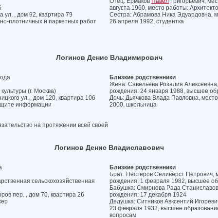
Отец: Ермаков
Павел
Григорьевич, мес
6
августа 1960, место работы: Архитект
 ул. , дом 92, квартира 79
Сестра: Абрамова Ника Эдуардовна, м
рно-плотничных и паркетных работ
26 апреля 1992, студентка
Логинов Денис Владимирович
года
Близкие родственники
Жена: Савельева Розалия Алексеевна, 
культуры (г. Москва)
рождения: 24 января 1988, высшее об
ицкого ул. , дом 120, квартира 106
Дочь: Дьячкова Влада Павловна, место
защите информации
2000, школьница
язательство на протяжении всей своей
Логинов Денис Владиславович
а
Близкие родственники
Брат: Нестеров Селиверст Петрович, м
арственная сельскохозяйственная
рождения: 1 февраля 1982, высшее о
Бабушка: Смирнова Рада Станиславовна
ов пер. , дом 70, квартира 26
рождения: 17 декабря 1924
жер
Дедушка: Ситников Авксентий Игоревич
23 февраля 1932, высшее образование
вопросам