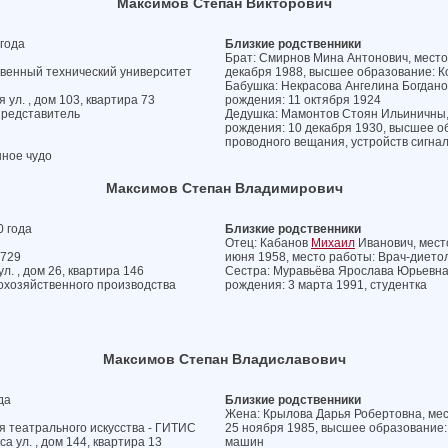
Максимов Степан Викторович
года
Близкие родственники
Брат: Смирнов Мина Антонович, место 
твенный технический университет
декабря 1988, высшее образование: К
Бабушка: Некрасова Ангелина Богданов
 ул. , дом 103, квартира 73
рождения: 11 октября 1924
представитель
Дедушка: Мамонтов Стоян Ильиничны, 
рождения: 10 декабря 1930, высшее о
проводного вещания, устройств сигна
нное чудо
Максимов Степан Владимирович
 года
Близкие родственники
Отец: Кабанов
Михаил
Иванович, место
№729
июня 1958, место работы: Врач-дието
л. , дом 26, квартира 146
Сестра: Муравьёва Ярослава Юрьевна, 
охозяйственного производства
рождения: 3 марта 1991, студентка
Максимов Степан Владиславович
да
Близкие родственники
Жена: Крылова Дарья Робертовна, мес
я театрального искусства - ГИТИС
25 ноября 1985, высшее образование
а ул. , дом 144, квартира 13
машин