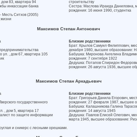
, дом 83, квартира 94
строительству
жбы инкассации банка
Сестра: Маслова Ираида Даниловна, м
рождения: 16 июня 1990, студентка
 Месть Ситхов (2005)
 жизни
Максимов Степан Антонович
а
Близкие родственники
Брат: Крылов Самуил Филиппович, мест
 предпринимательства
декабря 1980, высшее образование: Н
 ул. , дом 67, квартира 105
Бабушка: Миронова Ангелина Владимир
ник
рождения: 7 сентября 1922
Дедушка: Потапов Спиридон Федорович
рождения: 26 августа 1936, высшее об
Максимов Степан Аркадьевич
а
Близкие родственники
Брат: Григорьев Данила Егорович, мес
верского государственного
рождения: 27 февраля 1987, высшее 
и
Бабушка: Калашникова Галина Тарасовн
. , дом 5, квартира 17
рождения: 14 августа 1945
иалист по защите информации
Дедушка: Павлов Елисей Олегович, мес
марта 1945, высшее образование: Ри
круглая и сникерс с лесными орешками.