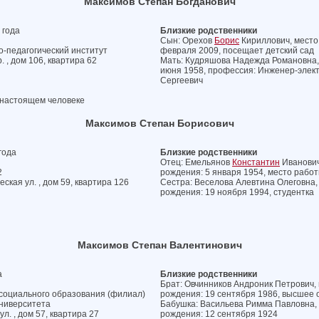
Максимов Степан Богданович
 года
Близкие родственники
Сын: Орехов
Борис
Кириллович, место 
-педагогический институт
февраля 2009, посещает детский сад
. , дом 106, квартира 62
Мать: Кудряшова Надежда Романовна, м
июня 1958, профессия: Инженер-элект
Сергеевич
 настоящем человеке
Максимов Степан Борисович
года
Близкие родственники
Отец: Емельянов
Константин
Иванович,
2
рождения: 5 января 1954, место раб
ская ул. , дом 59, квартира 126
Сестра: Веселова Алевтина Олеговна, 
рождения: 19 ноября 1994, студентка
Максимов Степан Валентинович
а
Близкие родственники
Брат: Овчинников Андроник Петрович, 
 социального образования (филиал)
рождения: 19 сентября 1986, высшее 
университета
Бабушка: Васильева Римма Павловна, м
л. , дом 57, квартира 27
рождения: 12 сентября 1924