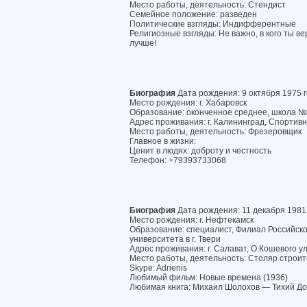
Место работы, деятельность: Стендист
Семейное положение: разведен
Политические взгляды: Индифферентные
Религиозные взгляды: Не важно, в кого ты ве
лучше!
Биография
Дата рождения: 9 октября 1975 
Место рождения: г. Хабаровск
Образование: оконченное среднее, школа 
Адрес проживания: г. Калининград, Спортивна
Место работы, деятельность: Фрезеровщик
Главное в жизни:
Ценит в людях: доброту и честность
Телефон: +79393733068
Биография
Дата рождения: 11 декабря 1981
Место рождения: г. Нефтекамск
Образование: специалист, Филиал Российско
университета в г. Твери
Адрес проживания: г. Салават, О.Кошевого ул.
Место работы, деятельность: Столяр строи
Skype: Adrienis
Любимый фильм: Новые времена (1936)
Любимая книга: Михаил Шолохов — Тихий Д