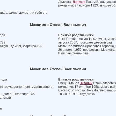
Дедушка:
Денисов
Пахом Владиславович
рождения: 27 ноября 1923, высшее о
ришь, важно, делает ли тебя это
Максимов Степан Валерьевич
года
Близкие родственники
Сын: Голубев Август Ильиничны, место
№729
августа 2007, посещает детский сад
я ул. , дом 99, квартира 100
Мать: Трофимова Ярослава Егоровна, 
26 апреля 1959, профессия: Модистка
Изяслав Степанович
Максимов Степан Васильевич
 года
Близкие родственники
Отец: Жданов
Виталий
Станиславович,
го государственного гуманитарного
рождения: 17 октября 1958, место раб
Сестра: Борисова Нона Феликсовна, м
 , дом 59, квартира 145
18 июня 1993, студентка
тельный
он