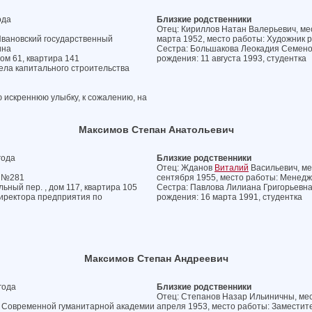
ода
Близкие родственники
Отец: Кириллов Натан Валерьевич, мес
Ивановский государственный
марта 1952, место работы: Художник 
ина
Сестра: Большакова Леокадия Семенов
дом 61, квартира 141
рождения: 11 августа 1993, студентка
ела капитального строительства
ю искреннюю улыбку, к сожалению, на
Максимов Степан Анатольевич
года
Близкие родственники
Отец: Жданов
Виталий
Васильевич, мес
а №281
сентября 1955, место работы: Менедж
ьный пер. , дом 117, квартира 105
Сестра: Павлова Лилиана Григорьевна,
директора предприятия по
рождения: 16 марта 1991, студентка
Максимов Степан Андреевич
года
Близкие родственники
Отец: Степанов Назар Ильиничны, мест
л Современной гуманитарной академии
апреля 1953, место работы: Заместит