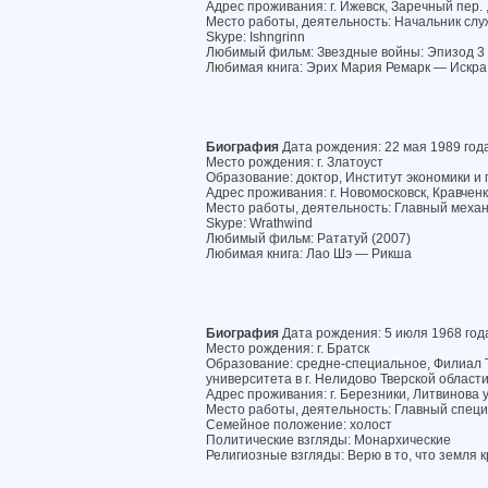
Адрес проживания: г. Ижевск, Заречный пер. 
Место работы, деятельность: Начальник слу
Skype: Ishngrinn
Любимый фильм: Звездные войны: Эпизод 3 -
Любимая книга: Эрих Мария Ремарк — Искра
Биография
Дата рождения: 22 мая 1989 год
Место рождения: г. Златоуст
Образование: доктор, Институт экономики и
Адрес проживания: г. Новомосковск, Кравченко
Место работы, деятельность: Главный меха
Skype: Wrathwind
Любимый фильм: Рататуй (2007)
Любимая книга: Лао Шэ — Рикша
Биография
Дата рождения: 5 июля 1968 год
Место рождения: г. Братск
Образование: средне-специальное, Филиал Т
университета в г. Нелидово Тверской област
Адрес проживания: г. Березники, Литвинова ул
Место работы, деятельность: Главный спец
Семейное положение: холост
Политические взгляды: Монархические
Религиозные взгляды: Верю в то, что земля 