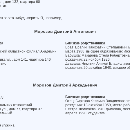
 , дом 132, квартира 60
етик
 во что нибудь верить. Я, например,
Морозов Дмитрий Антонович
да
Близкие родственники
Брат: Брагин Панкратий Степанович, м
вский областной филиал Академии
марта 1988, высшее образование: Ин
Бабушка: Макарова Стела Робертовна, 
ка ул. , дом 141, квартира 146
рождения: 22 ноября 1926
езист
Дедушка: Никитин Аникей Владиславови
рождения: 20 декабря 1940, высшее о
Морозов Дмитрий Аркадьевич
ода
Близкие родственники
Отец: Бирюков Казимир Владиславович,
иальных отношений
рождения: 13 октября 1959, место раб
ул. , дом 77, квартира 37
Сестра: Фомичёва Зоя Ефимовна, место
тельный
апреля 1990, студентка
а Лужина