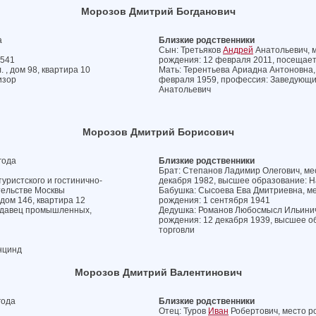
Морозов Дмитрий Богданович
а
Близкие родственники
Сын: Третьяков
Андрей
Анатольевич, м
№541
рождения: 12 февраля 2011, посещает
 , дом 98, квартира 10
Мать: Терентьева Ариадна Антоновна, 
изор
февраля 1959, профессия: Заведующий
Анатольевич
Морозов Дмитрий Борисович
года
Близкие родственники
Брат: Степанов Ладимир Олегович, мес
уристского и гостинично-
декабря 1982, высшее образование: Н
тельстве Москвы
Бабушка: Сысоева Ева Дмитриевна, мес
 дом 146, квартира 12
рождения: 1 сентября 1941
родавец промышленных,
Дедушка: Романов Любосмысл Ильиничн
рождения: 12 декабря 1939, высшее 
торговли
нцинд
Морозов Дмитрий Валентинович
года
Близкие родственники
Отец: Туров
Иван
Робертович, место ро