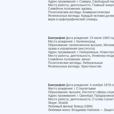
Адрес проживания: г. Самара, Свободный пер.
Место работы, деятельность: Главный энерг
Семейное положение: вдовец
Политические взгляды: Коммунистические
Религиозные взгляды: Каждый человек должен
верю в орфографический словарь.
Биография
Дата рождения: 23 июля 1983 го
Место рождения: г. Калининград
Образование: неоконченное высшее, Моско
права и управления (института)
Адрес проживания: г. Набережные, Новострой
Место работы, деятельность: Инженер-геод
Семейное положение: женат
Политические взгляды: Либеральные
Религиозные взгляды: Христианство
Биография
Дата рождения: 4 ноября 1978 г
Место рождения: г. Стерлитамак
Образование: высшее, Институт сферы соц
Адрес проживания: г. Оренбург, Придорожная 
Место работы, деятельность: Столяр строи
Skype: Shalidi
Любимый фильм: Взвод (1986)
Любимая книга: Владимир Набоков — Защит