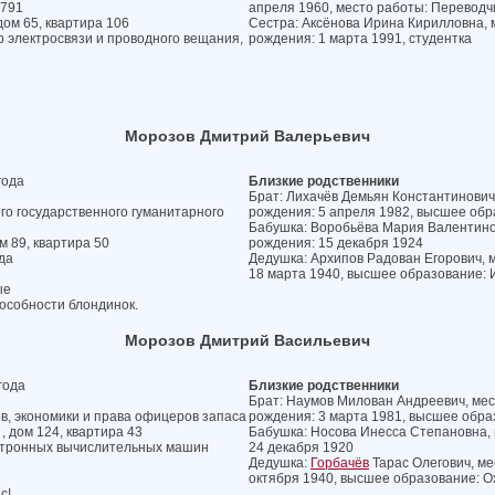
№791
апреля 1960, место работы: Переводч
дом 65, квартира 106
Сестра: Аксёнова Ирина Кирилловна, м
 электросвязи и проводного вещания,
рождения: 1 марта 1991, студентка
Морозов Дмитрий Валерьевич
года
Близкие родственники
Брат: Лихачёв Демьян Константинович,
го государственного гуманитарного
рождения: 5 апреля 1982, высшее обр
Бабушка: Воробьёва Мария Валентиновн
м 89, квартира 50
рождения: 15 декабря 1924
да
Дедушка: Архипов Радован Егорович, м
18 марта 1940, высшее образование:
ые
особности блондинок.
Морозов Дмитрий Васильевич
года
Близкие родственники
Брат: Наумов Милован Андреевич, мест
в, экономики и права офицеров запаса
рождения: 3 марта 1981, высшее образ
, дом 124, квартира 43
Бабушка: Носова Инесса Степановна, м
ектронных вычислительных машин
24 декабря 1920
Дедушка:
Горбачёв
Тарас Олегович, мес
октября 1940, высшее образование: О
с!