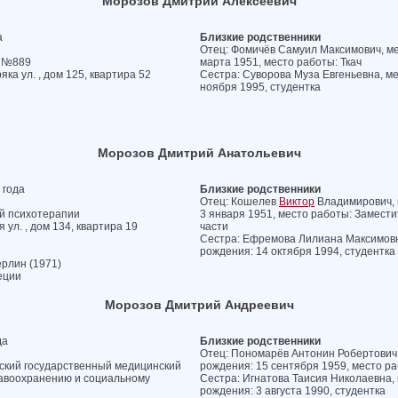
Морозов Дмитрий Алексеевич
а
Близкие родственники
Отец: Фомичёв Самуил Максимович, мес
а №889
марта 1951, место работы: Ткач
ка ул. , дом 125, квартира 52
Сестра: Суворова Муза Евгеньевна, ме
ноября 1995, студентка
Морозов Дмитрий Анатольевич
 года
Близкие родственники
Отец: Кошелев
Виктор
Владимирович, м
ой психотерапии
3 января 1951, место работы: Замести
 ул. , дом 134, квартира 19
части
Сестра: Ефремова Лилиана Максимовна,
рождения: 14 октября 1994, студентка
рлин (1971)
еции
Морозов Дмитрий Андреевич
да
Близкие родственники
Отец: Пономарёв Антонин Робертович, 
ский государственный медицинский
рождения: 15 сентября 1959, место р
равоохранению и социальному
Сестра: Игнатова Таисия Николаевна, 
рождения: 3 августа 1990, студентка