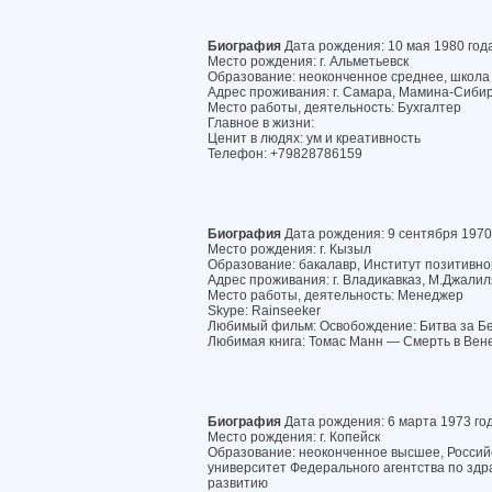
Биография
Дата рождения: 10 мая 1980 год
Место рождения: г. Альметьевск
Образование: неоконченное среднее, школ
Адрес проживания: г. Самара, Мамина-Сибиря
Место работы, деятельность: Бухгалтер
Главное в жизни:
Ценит в людях: ум и креативность
Телефон: +79828786159
Биография
Дата рождения: 9 сентября 1970
Место рождения: г. Кызыл
Образование: бакалавр, Институт позитивн
Адрес проживания: г. Владикавказ, М.Джалиля
Место работы, деятельность: Менеджер
Skype: Rainseeker
Любимый фильм: Освобождение: Битва за Бе
Любимая книга: Томас Манн — Смерть в Вен
Биография
Дата рождения: 6 марта 1973 го
Место рождения: г. Копейск
Образование: неоконченное высшее, Россий
университет Федерального агентства по зд
развитию