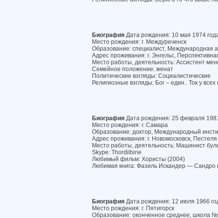
Биография
Дата рождения: 10 мая 1974 год
Место рождения: г. Междуреченск
Образование: специалист, Международная а
Адрес проживания: г. Энгельс, Перспективная 
Место работы, деятельность: Ассистент ме
Семейное положение: женат
Политические взгляды: Социалистические
Религиозные взгляды: Бог – един.. Ток у все
Биография
Дата рождения: 25 февраля 1981
Место рождения: г. Самара
Образование: доктор, Международный инстит
Адрес проживания: г. Новомосковск, Пестеля у
Место работы, деятельность: Машинист бул
Skype: Thordilbine
Любимый фильм: Хористы (2004)
Любимая книга: Фазиль Искандер — Сандро 
Биография
Дата рождения: 12 июля 1966 го
Место рождения: г. Пятигорск
Образование: оконченное среднее, школа 