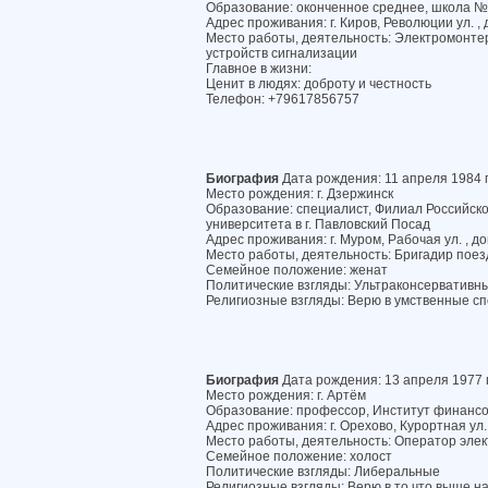
Образование: оконченное среднее, школа 
Адрес проживания: г. Киров, Революции ул. , 
Место работы, деятельность: Электромонтер
устройств сигнализации
Главное в жизни:
Ценит в людях: доброту и честность
Телефон: +79617856757
Биография
Дата рождения: 11 апреля 1984 
Место рождения: г. Дзержинск
Образование: специалист, Филиал Российско
университета в г. Павловский Посад
Адрес проживания: г. Муром, Рабочая ул. , до
Место работы, деятельность: Бригадир поез
Семейное положение: женат
Политические взгляды: Ультраконсервативн
Религиозные взгляды: Верю в умственные сп
Биография
Дата рождения: 13 апреля 1977 
Место рождения: г. Артём
Образование: профессор, Институт финансо
Адрес проживания: г. Орехово, Курортная ул. 
Место работы, деятельность: Оператор эл
Семейное положение: холост
Политические взгляды: Либеральные
Религиозные взгляды: Верю в то что выше на