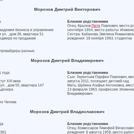
Морозов Дмитрий Викторович
а
Близкие родственники
Отец: Крылов
Петр
Павлович, место ро
кадемия бизнеса и управления
сентября 1954, место работы: Инжен
ул. , дом 36, квартира 51
Сестра: Кабанова Эвелина Романовна, 
неджера по продажам
рождения: 18 ноября 1993, студентка
х провайдеры разные.
Морозов Дмитрий Владимирович
 года
Близкие родственники
Сын: Терентьев Парфен Павлович, мест
ут XXI века
августа 2011, посещает детский сад
л. , дом 55, квартира 147
Мать: Шубина Агафья Антоновна, место
ьдозера
13 февраля 1963, профессия: Инженер
Владимирович
из Чегема
Морозов Дмитрий Владиславович
да
Близкие родственники
Отец: Комиссаров Тимофей Вячеславови
№381
рождения: 6 августа 1959, место рабо