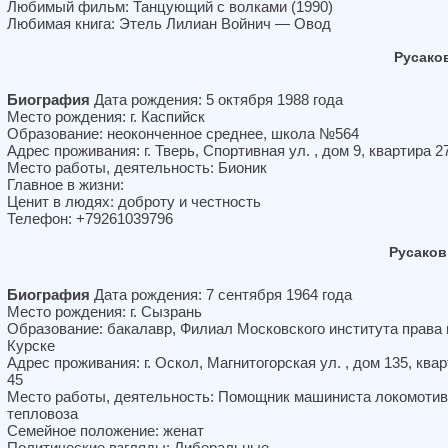
Любимый фильм: Танцующий с волками (1990)
Любимая книга: Этель Лилиан Войнич — Овод
Русако
Биография
Дата рождения: 5 октября 1988 года
Место рождения: г. Каспийск
Образование: неоконченное среднее, школа №564
Адрес проживания: г. Тверь, Спортивная ул. , дом 9, квартира 2
Место работы, деятельность: Бионик
Главное в жизни:
Ценит в людях: доброту и честность
Телефон: +79261039796
Русаков
Биография
Дата рождения: 7 сентября 1964 года
Место рождения: г. Сызрань
Образование: бакалавр, Филиал Московского института права в
Курске
Адрес проживания: г. Оскол, Магнитогорская ул. , дом 135, ква
45
Место работы, деятельность: Помощник машиниста локомотив
тепловоза
Семейное положение: женат
Политические взгляды: Либеральные