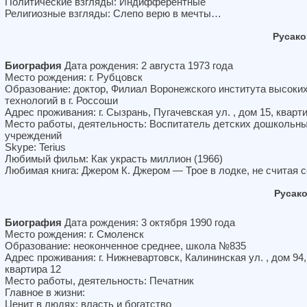
Политические взгляды: Индифферентные
Религиозные взгляды: Слепо верю в мечты…
Русако
Биография
Дата рождения: 2 августа 1973 года
Место рождения: г. Рубцовск
Образование: доктор, Филиал Воронежского института высоки
технологий в г. Россоши
Адрес проживания: г. Сызрань, Пугачевская ул. , дом 15, кварт
Место работы, деятельность: Воспитатель детских дошкольн
учреждений
Skype: Terius
Любимый фильм: Как украсть миллион (1966)
Любимая книга: Джером К. Джером — Трое в лодке, не считая 
Русак
Биография
Дата рождения: 3 октября 1990 года
Место рождения: г. Смоленск
Образование: неоконченное среднее, школа №835
Адрес проживания: г. Нижневартовск, Калининская ул. , дом 94,
квартира 12
Место работы, деятельность: Печатник
Главное в жизни:
Ценит в людях: власть и богатство