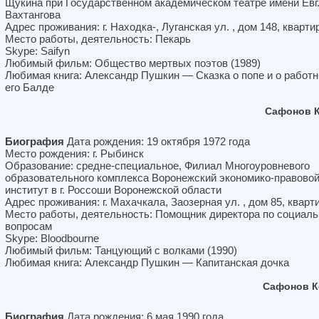
Щукина при Государственном академическом театре имени Евг
Вахтангова
Адрес проживания: г. Находка-, Луганская ул. , дом 148, кварти
Место работы, деятельность: Пекарь
Skype: Saifyn
Любимый фильм: Общество мертвых поэтов (1989)
Любимая книга: Александр Пушкин — Сказка о попе и о работн
его Балде
Сафонов К
Биография
Дата рождения: 19 октября 1972 года
Место рождения: г. Рыбинск
Образование: средне-специальное, Филиал Многоуровневого
образовательного комплекса Воронежский экономико-правово
институт в г. Россоши Воронежской области
Адрес проживания: г. Махачкала, Заозерная ул. , дом 85, кварт
Место работы, деятельность: Помощник директора по социал
вопросам
Skype: Bloodbourne
Любимый фильм: Танцующий с волками (1990)
Любимая книга: Александр Пушкин — Капитанская дочка
Сафонов К
Биография
Дата рождения: 6 мая 1990 года