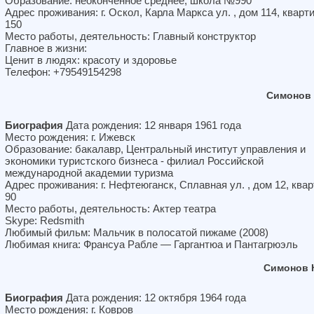
Образование: неоконченное среднее, школа №990
Адрес проживания: г. Оскол, Карла Маркса ул. , дом 114, кварт
150
Место работы, деятельность: Главный конструктор
Главное в жизни:
Ценит в людях: красоту и здоровье
Телефон: +79549154298
Симонов 
Биография
Дата рождения: 12 января 1961 года
Место рождения: г. Ижевск
Образование: бакалавр, Центральный институт управления и
экономики туристского бизнеса - филиал Российской
международной академии туризма
Адрес проживания: г. Нефтеюганск, Сплавная ул. , дом 12, ква
90
Место работы, деятельность: Актер театра
Skype: Redsmith
Любимый фильм: Мальчик в полосатой пижаме (2008)
Любимая книга: Франсуа Рабле — Гаргантюа и Пантагрюэль
Симонов 
Биография
Дата рождения: 12 октября 1964 года
Место рождения: г. Ковров