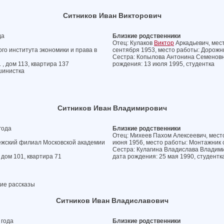
Ситников Иван Викторович
да
Близкие родственники
Отец: Кулаков
Виктор
Аркадьевич, мест
о института экономики и права в
сентября 1953, место работы: Дорожн
Сестра: Копылова Антонина Семеновна,
 , дом 113, квартира 137
рождения: 13 июля 1995, студентка
шинистка
Ситников Иван Владимирович
года
Близкие родственники
Отец: Михеев Пахом Алексеевич, место
ежский филиал Московской академии
июня 1956, место работы: Монтажник 
Сестра: Кулагина Владислава Владими
 дом 101, квартира 71
дата рождения: 25 мая 1990, студентк
ие рассказы
Ситников Иван Владиславович
 года
Близкие родственники