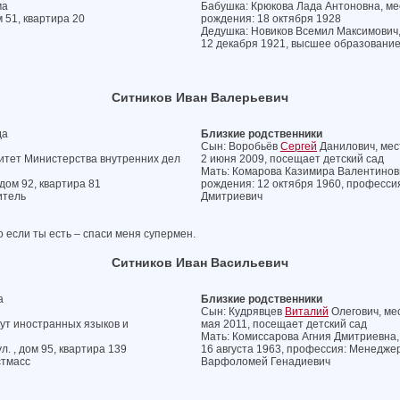
ма
Бабушка: Крюкова Лада Антоновна, мес
м 51, квартира 20
рождения: 18 октября 1928
Дедушка: Новиков Всемил Максимович, 
12 декабря 1921, высшее образование
Ситников Иван Валерьевич
да
Близкие родственники
Сын: Воробьёв
Сергей
Данилович, мест
итет Министерства внутренних дел
2 июня 2009, посещает детский сад
Мать: Комарова Казимира Валентиновн
 дом 92, квартира 81
рождения: 12 октября 1960, професси
итель
Дмитриевич
о если ты есть – спаси меня супермен.
Ситников Иван Васильевич
а
Близкие родственники
Сын: Кудрявцев
Виталий
Олегович, мес
ут иностранных языков и
мая 2011, посещает детский сад
Мать: Комиссарова Агния Дмитриевна, 
л. , дом 95, квартира 139
16 августа 1963, профессия: Менеджер
стмасс
Варфоломей Генадиевич