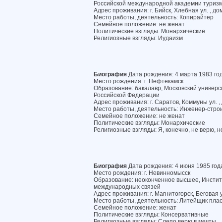
Российской международной академии туриз
Адрес проживания: г. Бийск, Хлебная ул. , до
Место работы, деятельность: Копирайтер
Семейное положение: не женат
Политические взгляды: Монархические
Религиозные взгляды: Иудаизм
Биография
Дата рождения: 4 марта 1983 го
Место рождения: г. Нефтекамск
Образование: бакалавр, Московский универс
Российской Федерации
Адрес проживания: г. Саратов, Коммуны ул. ,
Место работы, деятельность: Инженер-стро
Семейное положение: не женат
Политические взгляды: Монархические
Религиозные взгляды: Я, конечно, не верю, н
Биография
Дата рождения: 4 июня 1985 год
Место рождения: г. Невинномысск
Образование: неоконченное высшее, Инстит
международных связей
Адрес проживания: г. Магнитогорск, Беговая у
Место работы, деятельность: Литейщик пла
Семейное положение: женат
Политические взгляды: Консервативные
Религиозные взгляды: Слепо верю в мечты…