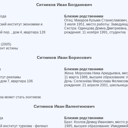
Ситников Иван Богданович
года
Близкие родственники
Отец: Макаров Кузьма Станиславович, 
ский институт экономики и
3 июля 1951, место работы: Заведующ
Сестра: Одинцова Домна Дмитриевна, 
 пер. , дом 4, квартира 128
рождения: 11 ноября 1991, студентка
 (2005)
ент истины
Ситников Иван Борисович
а
Близкие родственники
Жена: Морозова Ника Аркадьевна, мест
итут рекламы
11 марта 1986, высшее образование: 
 дом 7, квартира 106
Дочь: Селезнёва Мирослава Феликсовн
рождения: 21 апреля 2001, школьница
тка может стать зонтиком.
Ситников Иван Валентинович
да
Близкие родственники
Брат: Козлов Демид Иванович, место ро
й институт туризма - филиал
1985, высшее образование: Имиджме