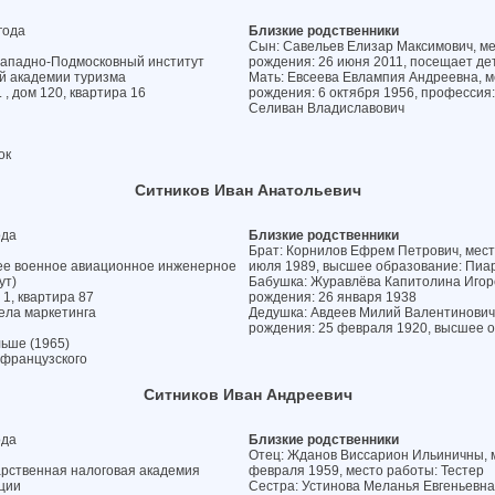
года
Близкие родственники
Сын: Савельев Елизар Максимович, мес
Западно-Подмосковный институт
рождения: 26 июня 2011, посещает де
й академии туризма
Мать: Евсеева Евлампия Андреевна, ме
 , дом 120, квартира 16
рождения: 6 октября 1956, профессия
Селиван Владиславович
ок
Ситников Иван Анатольевич
ода
Близкие родственники
Брат: Корнилов Ефрем Петрович, место
шее военное авиационное инженерное
июля 1989, высшее образование: Пиа
ут)
Бабушка: Журавлёва Капитолина Игорев
 1, квартира 87
рождения: 26 января 1938
ела маркетинга
Дедушка: Авдеев Милий Валентинович,
рождения: 25 февраля 1920, высшее 
ьше (1965)
 французского
Ситников Иван Андреевич
ода
Близкие родственники
Отец: Жданов Виссарион Ильиничны, ме
арственная налоговая академия
февраля 1959, место работы: Тестер
ции
Сестра: Устинова Меланья Евгеньевна,