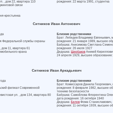
. , дом 22, квартира 110
рождения: 22 марта 1991, студентка
джинговой связи
ня-крестьянка
Ситников Иван Антонович
ода
Близкие родственники
Брат: Лебедев Владимир Евгеньевич, м
ия Федеральной службы охраны
рождения: 21 января 1989, высшее об
Бабушка: Анисимова Светлана Семенов
, дом 11, квартира 61
рождения: 26 июля 1927
омобильного крана
Дедушка:
Щербаков
Аникей Кириллович
24 апреля 1929, высшее образование:
Ситников Иван Аркадьевич
года
Близкие родственники
Брат: Комиссаров Данила Георгиевич, 
ьский филиал Современной
рождения: 8 февраля 1982, высшее об
технике безопасности
истская ул. , дом 134, квартира 80
Бабушка: Самойлова Флорентина Олего
дата рождения: 16 октября 1940
Дедушка:
Белов
Фома Станиславович, м
рождения: 11 октября 1939, высшее о