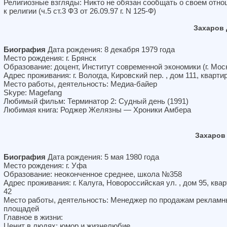
Религиозные взгляды: Никто не обязан сообщать о своем отн
к религии (ч.5 ст.3 ФЗ от 26.09.97 г. N 125-Ф)
Захаров
Биография
Дата рождения: 8 декабря 1979 года
Место рождения: г. Брянск
Образование: доцент, Институт современной экономики (г. Мос
Адрес проживания: г. Вологда, Кировский пер. , дом 111, кварти
Место работы, деятельность: Медиа-байер
Skype: Magefang
Любимый фильм: Терминатор 2: Судный день (1991)
Любимая книга: Роджер Желязны — Хроники Амбера
Захаров
Биография
Дата рождения: 5 мая 1980 года
Место рождения: г. Уфа
Образование: неоконченное среднее, школа №358
Адрес проживания: г. Калуга, Новороссийская ул. , дом 95, ква
42
Место работы, деятельность: Менеджер по продажам реклам
площадей
Главное в жизни:
Ценит в людях: юмор и жизнелюбие